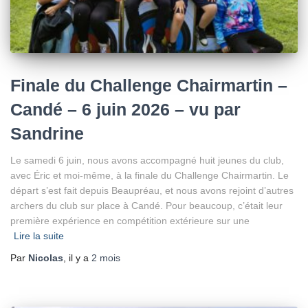
Finale du Challenge Chairmartin –
Candé – 6 juin 2026 – vu par
Sandrine
Le samedi 6 juin, nous avons accompagné huit jeunes du club,
avec Éric et moi-même, à la finale du Challenge Chairmartin. Le
départ s’est fait depuis Beaupréau, et nous avons rejoint d’autres
archers du club sur place à Candé. Pour beaucoup, c’était leur
première expérience en compétition extérieure sur une
Lire la suite
Par
Nicolas
, il y a
2 mois