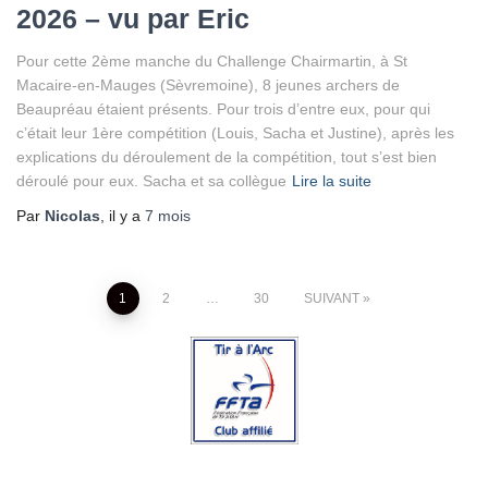
2026 – vu par Eric
Pour cette 2ème manche du Challenge Chairmartin, à St
Macaire-en-Mauges (Sèvremoine), 8 jeunes archers de
Beaupréau étaient présents. Pour trois d’entre eux, pour qui
c’était leur 1ère compétition (Louis, Sacha et Justine), après les
explications du déroulement de la compétition, tout s’est bien
déroulé pour eux. Sacha et sa collègue
Lire la suite
Par
Nicolas
, il y a
7 mois
Pagination
1
2
…
30
SUIVANT
des
publications