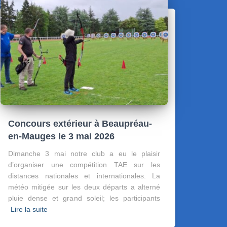
Concours extérieur à Beaupréau-
en-Mauges le 3 mai 2026
Dimanche 3 mai notre club a eu le plaisir
d’organiser une compétition TAE sur les
distances nationales et internationales. La
météo mitigée sur les deux départs a alterné
pluie dense et grand soleil; les participants
Lire la suite