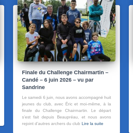
Finale du Challenge Chairmartin –
Candé – 6 juin 2026 – vu par
Sandrine
Le samedi 6 juin, nous avons accompagné huit
jeunes du club, avec Éric et moi-même, à la
finale du Challenge Chairmartin. Le départ
s’est fait depuis Beaupréau, et nous avons
rejoint d’autres archers du club
Lire la suite