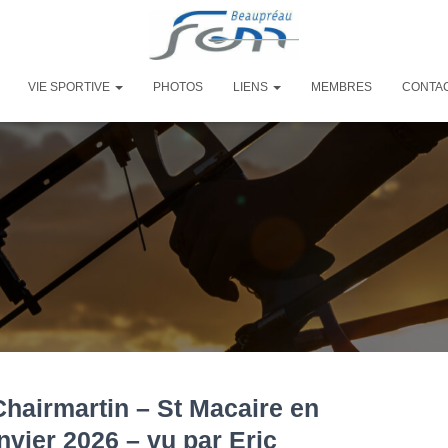
VIE SPORTIVE
PHOTOS
LIENS
MEMBRES
CONTA
airmartin – St Macaire en
vier 2026 – vu par Eric