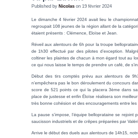
Published by
Nicolas
on
19 février 2024
Le dimanche 4 février 2024 avait lieu le championna
regroupait 108 jeunes de la région allant de la catégo
étaient présents : Clémence, Eloïse et Jean.
Réveil aux alentours de 6h pour la troupe bellopratain
de 1h30 effectué par des pilotes d’exception. Malg
coltiner les plaintes de chacun à mon égard tout au l
ce qui nous laisse le temps de prendre un café, de s’ins
Début des tirs comptés prévu aux alentours de 9h30
n’empêchera pas le bon déroulement du concours dans
score de 521 points ce qui la placera 3ème dans sa
place de justesse et enfin Éloïse réalisera son meill
très bonne cohésion et des encouragements entre les 
La pause s’impose, l’équipe belloprataine se rejoint
saucisson industriels et de crêpes préparées par Valér
Arrive le début des duels aux alentours de 14h15, notr