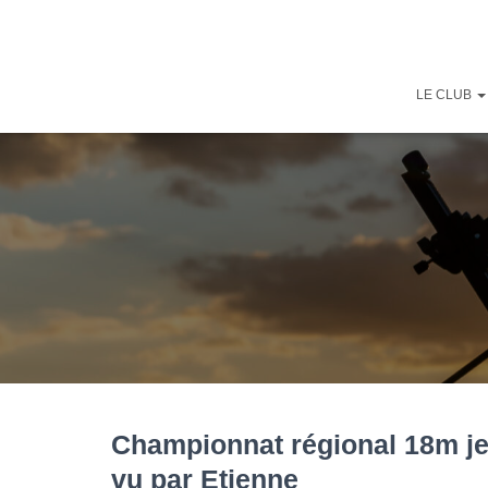
LE CLUB
Championnat régional 18m jeu
vu par Etienne