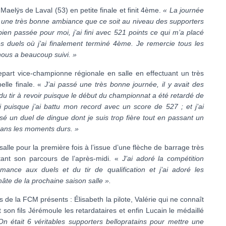
 Maelÿs de Laval (53) en petite finale et finit 4ème.
« La journée
ait une très bonne ambiance que ce soit au niveau des supporters
bien passée pour moi, j’ai fini avec 521 points ce qui m’a placé
les duels où j’ai finalement terminé 4ème. Je remercie tous les
 nous a beaucoup suivi. »
repart vice-championne régionale en salle en effectuant un très
elle finale. «
J’ai passé une très bonne journée, il y avait des
 du tir à revoir puisque le début du championnat a été retardé de
i puisque j’ai battu mon record avec un score de 527 ; et j’ai
lisé un duel de dingue dont je suis trop fière tout en passant un
ans les moments durs. »
alle pour la première fois à l’issue d’une flèche de barrage très
tant son parcours de l’après-midi. «
J’ai adoré la compétition
nce aux duels et du tir de qualification et j’ai adoré les
âte de la prochaine saison salle ».
rs de la FCM présents : Élisabeth la pilote, Valérie qui ne connaît
son fils Jérémoule les retardataires et enfin Lucain le médaillé
On était 6 véritables supporters bellopratains pour mettre une