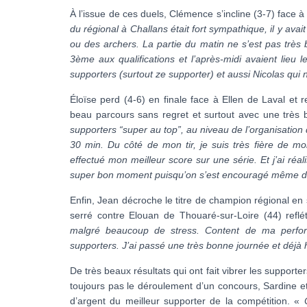
À l’issue de ces duels, Clémence s’incline (3-7) face à
du régional à Challans était fort sympathique, il y av
ou des archers. La partie du matin ne s’est pas très 
3ème aux qualifications et l’après-midi avaient lieu 
supporters (surtout ze supporter) et aussi Nicolas qui
Éloïse perd (4-6) en finale face à Ellen de Laval et 
beau parcours sans regret et surtout avec une très b
supporters “super au top”, au niveau de l’organisation
30 min. Du côté de mon tir, je suis très fière de mo
effectué mon meilleur score sur une série. Et j’ai réa
super bon moment puisqu’on s’est encouragé même d
Enfin, Jean décroche le titre de champion régional en s
serré contre Elouan de Thouaré-sur-Loire (44) reflé
malgré beaucoup de stress. Content de ma performa
supporters. J’ai passé une très bonne journée et déjà h
De très beaux résultats qui ont fait vibrer les supporte
toujours pas le déroulement d’un concours, Sardine et 
d’argent du meilleur supporter de la compétition. «