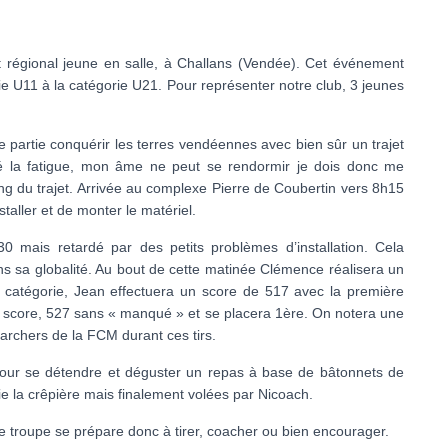
t régional jeune en salle, à Challans (Vendée). Cet événement
rie U11 à la catégorie U21. Pour représenter notre club, 3 jeunes
e partie conquérir les terres vendéennes avec bien sûr un trajet
ré la fatigue, mon âme ne peut se rendormir je dois donc me
ong du trajet. Arrivée au complexe Pierre de Coubertin vers 8h15
taller et de monter le matériel.
 mais retardé par des petits problèmes d’installation. Cela
 sa globalité. Au bout de cette matinée Clémence réalisera un
 catégorie, Jean effectuera un score de 517 avec la première
eur score, 527 sans « manqué » et se placera 1ère. On notera une
archers de la FCM durant ces tirs.
 pour se détendre et déguster un repas à base de bâtonnets de
ie la crêpière mais finalement volées par Nicoach.
e troupe se prépare donc à tirer, coacher ou bien encourager.