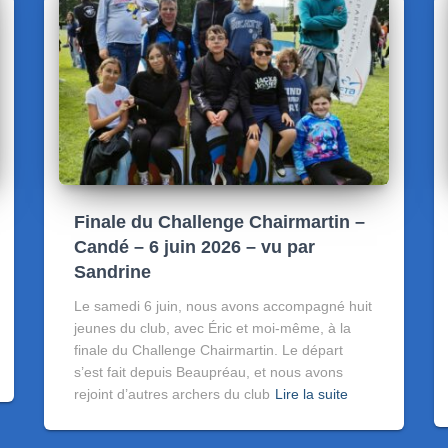
Finale du Challenge Chairmartin –
Candé – 6 juin 2026 – vu par
Sandrine
Le samedi 6 juin, nous avons accompagné huit
jeunes du club, avec Éric et moi-même, à la
finale du Challenge Chairmartin. Le départ
s’est fait depuis Beaupréau, et nous avons
rejoint d’autres archers du club
Lire la suite