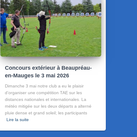
Concours extérieur à Beaupréau-
en-Mauges le 3 mai 2026
Dimanche 3 mai notre club a eu le plaisir
d’organiser une compétition TAE sur les
distances nationales et internationales. La
météo mitigée sur les deux départs a alterné
pluie dense et grand soleil; les participants
Lire la suite