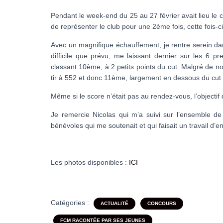
Pendant le week-end du 25 au 27 février avait lieu le 
de représenter le club pour une 2ème fois, cette fo
Avec un magnifique échauffement, je rentre serein dans
difficile que prévu, me laissant dernier sur les 6 pr
classant 10ème, à 2 petits points du cut. Malgré de no
tir à 552 et donc 11ème, largement en dessous du cut 
Même si le score n’était pas au rendez-vous, l’objectif d
Je remercie Nicolas qui m’a suivi sur l’ensemble de
bénévoles qui me soutenait et qui faisait un travail d’en
Les photos disponibles :
ICI
Catégories :
ACTUALITÉ
CONCOURS
FCM RACONTÉE PAR SES JEUNES