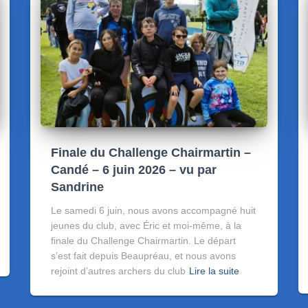
Finale du Challenge Chairmartin –
Candé – 6 juin 2026 – vu par
Sandrine
Le samedi 6 juin, nous avons accompagné huit
jeunes du club, avec Éric et moi-même, à la
finale du Challenge Chairmartin. Le départ
s’est fait depuis Beaupréau, et nous avons
rejoint d’autres archers du club
Lire la suite