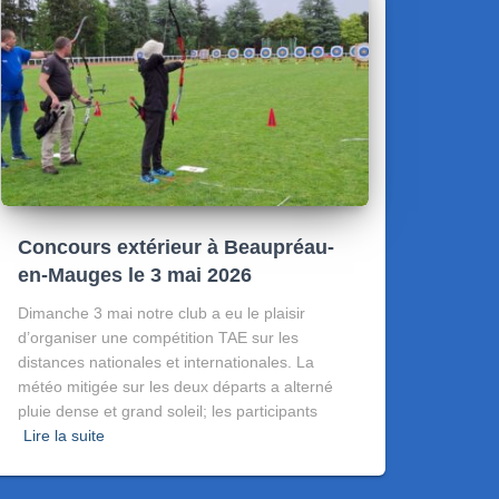
Concours extérieur à Beaupréau-
en-Mauges le 3 mai 2026
Dimanche 3 mai notre club a eu le plaisir
d’organiser une compétition TAE sur les
distances nationales et internationales. La
météo mitigée sur les deux départs a alterné
pluie dense et grand soleil; les participants
Lire la suite