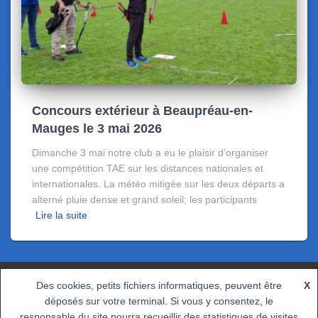
Concours extérieur à Beaupréau-en-
Mauges le 3 mai 2026
Dimanche 3 mai notre club a eu le plaisir d’organiser
une compétition TAE sur les distances nationales et
internationales. La météo mitigée sur les deux départs a
alterné pluie dense et grand soleil; les participants
Lire la suite
Des cookies, petits fichiers informatiques, peuvent être
X
CONTACT
POLITIQUE DE CONFIDENTIALITÉ
déposés sur votre terminal. Si vous y consentez, le
responsable du site pourra recueillir des statistiques de visites