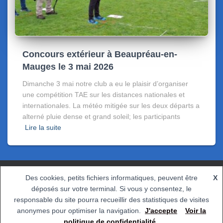
Concours extérieur à Beaupréau-en-
Mauges le 3 mai 2026
Dimanche 3 mai notre club a eu le plaisir d’organiser
une compétition TAE sur les distances nationales et
internationales. La météo mitigée sur les deux départs a
alterné pluie dense et grand soleil; les participants
Lire la suite
Des cookies, petits fichiers informatiques, peuvent être
X
CONTACT
POLITIQUE DE CONFIDENTIALITÉ
déposés sur votre terminal. Si vous y consentez, le
responsable du site pourra recueillir des statistiques de visites
Hestia | Développé par
ThemeIsle
anonymes pour optimiser la navigation.
J'accepte
Voir la
politique de confidentialité