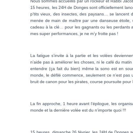
Nous sommes accueillis par un rockeur et Rabbi Jacob, 
15 heures, les 24H de Donges sont officiellement lancé
p’tits vieux, des insectes, des paysans… se lancent 
menée de main de maître par une danseuse étoile, u
cadeau à la clé… pour les gagnants ou les perdants au
mes super performances, je ne m’y frotte pas !
La fatigue s’invite à la partie et les volées devienn
n’aide pas à améliorer les choses, ni le café du matin s
entendre (ça fait du bien) même la sono est en sourd
monde, le défilé commence, seulement ce n’est pas un
bruit de canon pour les pirates, course poursuite pou
La fin approche, 1 heure avant l’épilogue, les organisa
monde et la dernière volée est du n’importe quoi !!!
15 heures, dimanche 26 février, les 24H de Donges sont