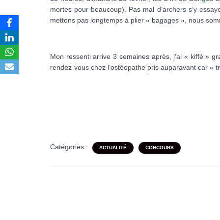
mortes pour beaucoup). Pas mal d’archers s’y essayen
mettons pas longtemps à plier « bagages », nous somm
Mon ressenti arrive 3 semaines après, j’ai « kiffé » g
rendez-vous chez l’ostéopathe pris auparavant car « tro
Catégories :
ACTUALITÉ
CONCOURS