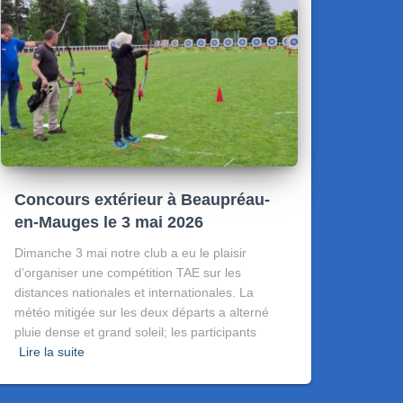
Concours extérieur à Beaupréau-
en-Mauges le 3 mai 2026
Dimanche 3 mai notre club a eu le plaisir
d’organiser une compétition TAE sur les
distances nationales et internationales. La
météo mitigée sur les deux départs a alterné
pluie dense et grand soleil; les participants
Lire la suite