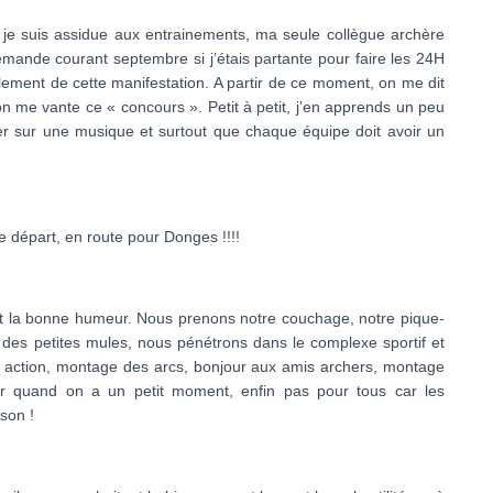
je suis assidue aux entrainements, ma seule collègue archère
mande courant septembre si j’étais partante pour faire les 24H
ment de cette manifestation. A partir de ce moment, on me dit
on me vante ce « concours ». Petit à petit, j’en apprends un peu
filer sur une musique et surtout que chaque équipe doit avoir un
e départ, en route pour Donges !!!!
e et la bonne humeur. Nous prenons notre couchage, notre pique-
des petites mules, nous pénétrons dans le complexe sportif et
 action, montage des arcs, bonjour aux amis archers, montage
ger quand on a un petit moment, enfin pas pour tous car les
sson !