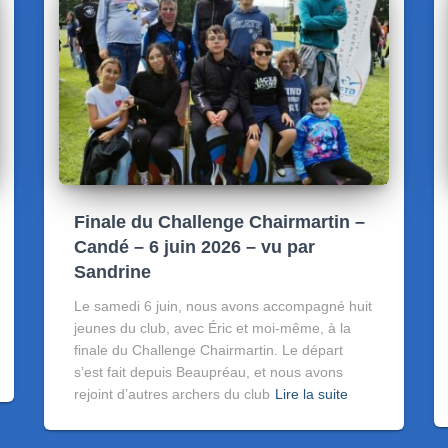
Finale du Challenge Chairmartin –
Candé – 6 juin 2026 – vu par
Sandrine
Le samedi 6 juin, nous avons accompagné huit
jeunes du club, avec Éric et moi-même, à la
finale du Challenge Chairmartin. Le départ
s’est fait depuis Beaupréau, et nous avons
rejoint d’autres archers du club
Lire la suite