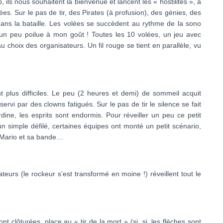
ils nous souhaitent la bienvenue et lancent les « hostilités », à
es. Sur le pas de tir, des Pirates (à profusion), des génies, des
dans la bataille. Les volées se succèdent au rythme de la sono
n peu poilue à mon goût ! Toutes les 10 volées, un jeu avec
 choix des organisateurs. Un fil rouge se tient en parallèle, vu
ent plus difficiles. Le peu (2 heures et demi) de sommeil acquit
ervi par des clowns fatigués. Sur le pas de tir le silence se fait
ine, les esprits sont endormis. Pour réveiller un peu ce petit
 simple défilé, certaines équipes ont monté un petit scénario,
r Mario et sa bande…
teurs (le rockeur s’est transformé en moine !) réveillent tout le
 clôturées, place au « tir de la mort » (si, si, les flèches sont