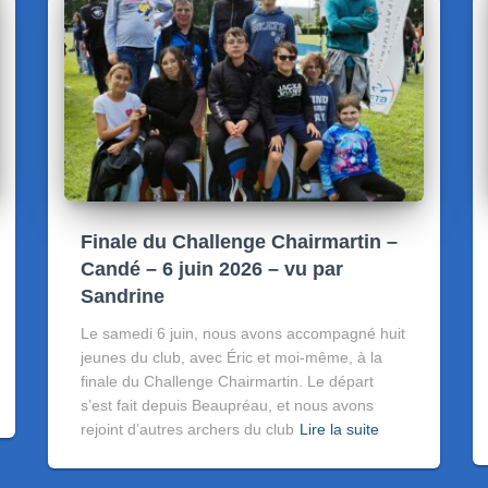
Finale du Challenge Chairmartin –
Candé – 6 juin 2026 – vu par
Sandrine
Le samedi 6 juin, nous avons accompagné huit
jeunes du club, avec Éric et moi-même, à la
finale du Challenge Chairmartin. Le départ
s’est fait depuis Beaupréau, et nous avons
rejoint d’autres archers du club
Lire la suite