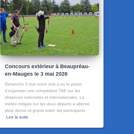
Concours extérieur à Beaupréau-
en-Mauges le 3 mai 2026
Dimanche 3 mai notre club a eu le plaisir
d’organiser une compétition TAE sur les
distances nationales et internationales. La
météo mitigée sur les deux départs a alterné
pluie dense et grand soleil; les participants
Lire la suite