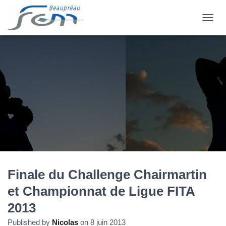
OUVRI
Finale du Challenge Chairmartin
et Championnat de Ligue FITA
2013
Published by
Nicolas
on
8 juin 2013