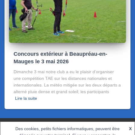
Concours extérieur à Beaupréau-en-
Mauges le 3 mai 2026
Dimanche 3 mai notre club a eu le plaisir d’organiser
une compétition TAE sur les distances nationales et
internationales. La météo mitigée sur les deux départs a
alterné pluie dense et grand soleil; les participants
Lire la suite
Des cookies, petits fichiers informatiques, peuvent être
X
CONTACT
POLITIQUE DE CONFIDENTIALITÉ