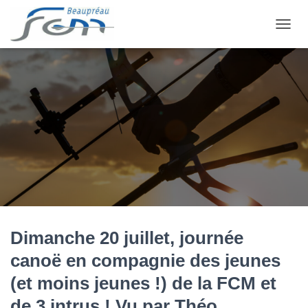
OUVRI
Dimanche 20 juillet, journée
canoë en compagnie des jeunes
(et moins jeunes !) de la FCM et
de 3 intrus ! Vu par Théo