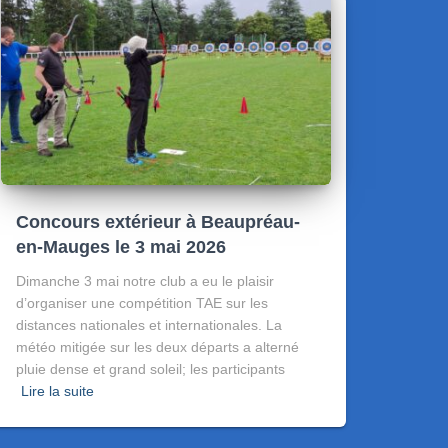
Concours extérieur à Beaupréau-
en-Mauges le 3 mai 2026
Dimanche 3 mai notre club a eu le plaisir
d’organiser une compétition TAE sur les
distances nationales et internationales. La
météo mitigée sur les deux départs a alterné
pluie dense et grand soleil; les participants
Lire la suite