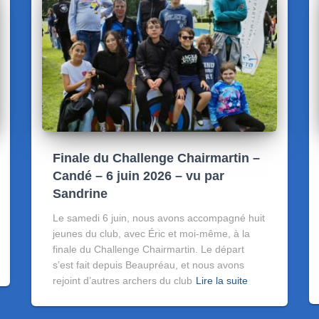
Finale du Challenge Chairmartin –
Candé – 6 juin 2026 – vu par
Sandrine
Le samedi 6 juin, nous avons accompagné huit
jeunes du club, avec Éric et moi-même, à la
finale du Challenge Chairmartin. Le départ
s’est fait depuis Beaupréau, et nous avons
rejoint d’autres archers du club
Lire la suite