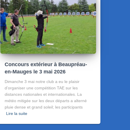
Concours extérieur à Beaupréau-
en-Mauges le 3 mai 2026
Dimanche 3 mai notre club a eu le plaisir
d’organiser une compétition TAE sur les
distances nationales et internationales. La
météo mitigée sur les deux départs a alterné
pluie dense et grand soleil; les participants
Lire la suite