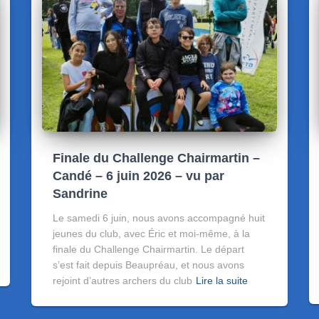
Finale du Challenge Chairmartin –
Candé – 6 juin 2026 – vu par
Sandrine
Le samedi 6 juin, nous avons accompagné huit
jeunes du club, avec Éric et moi-même, à la
finale du Challenge Chairmartin. Le départ
s’est fait depuis Beaupréau, et nous avons
rejoint d’autres archers du club
Lire la suite