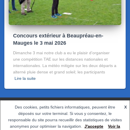
Concours extérieur à Beaupréau-en-
Mauges le 3 mai 2026
Dimanche 3 mai notre club a eu le plaisir d’organiser
une compétition TAE sur les distances nationales et
internationales. La météo mitigée sur les deux départs a
alterné pluie dense et grand soleil; les participants
Lire la suite
Des cookies, petits fichiers informatiques, peuvent être
X
CONTACT
POLITIQUE DE CONFIDENTIALITÉ
déposés sur votre terminal. Si vous y consentez, le
responsable du site pourra recueillir des statistiques de visites
anonymes pour optimiser la navigation.
J'accepte
Voir la
Hestia | Développé par
ThemeIsle