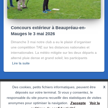
Concours extérieur à Beaupréau-en-
Mauges le 3 mai 2026
Dimanche 3 mai notre club a eu le plaisir d’organiser
une compétition TAE sur les distances nationales et
internationales. La météo mitigée sur les deux départs a
alterné pluie dense et grand soleil; les participants
Lire la suite
Des cookies, petits fichiers informatiques, peuvent être
X
déposés sur votre terminal. Si vous y consentez, le
CONTACT
POLITIQUE DE CONFIDENTIALITÉ
responsable du site pourra recueillir des statistiques de visites
anonymes pour optimiser la navigation.
J'accepte
Voir la
Hestia | Développé par
ThemeIsle